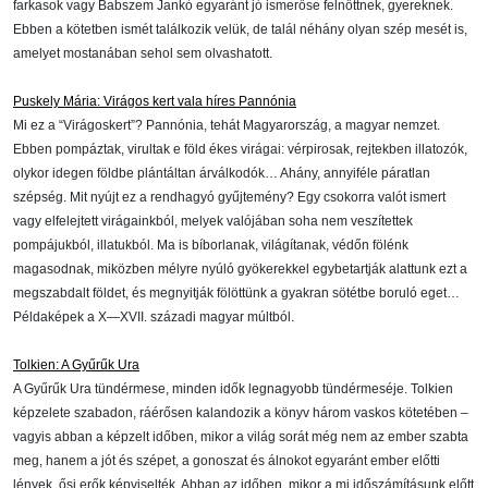
farkasok vagy Babszem Jankó egyaránt jó ismerőse felnőttnek, gyereknek.
Ebben a kötetben ismét találkozik velük, de talál néhány olyan szép mesét is,
amelyet mostanában sehol sem olvashatott.
Puskely Mária: Virágos kert vala híres Pannónia
Mi ez a “Virágoskert”? Pannónia, tehát Magyarország, a magyar nemzet.
Ebben pompáztak, virultak e föld ékes virágai: vérpirosak, rejtekben illatozók,
olykor idegen földbe plántáltan árválkodók… Ahány, annyiféle páratlan
szépség. Mit nyújt ez a rendhagyó gyűjtemény? Egy csokorra valót ismert
vagy elfelejtett virágainkból, melyek valójában soha nem veszítettek
pompájukból, illatukból. Ma is bíborlanak, világítanak, védőn fölénk
magasodnak, miközben mélyre nyúló gyökerekkel egybetartják alattunk ezt a
megszabdalt földet, és megnyitják fölöttünk a gyakran sötétbe boruló eget…
Példaképek a X—XVII. századi magyar múltból.
Tolkien: A Gyűrűk Ura
A Gyűrűk Ura tündérmese, minden idők legnagyobb tündérmeséje. Tolkien
képzelete szabadon, ráérősen kalandozik a könyv három vaskos kötetében –
vagyis abban a képzelt időben, mikor a világ sorát még nem az ember szabta
meg, hanem a jót és szépet, a gonoszat és álnokot egyaránt ember előtti
lények, ősi erők képviselték. Abban az időben, mikor a mi időszámításunk előtt