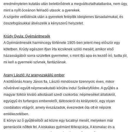
eredménytelen kutatás után beletörődnek a megváltoztathatatlanba, nem úgy,
mint a nyílt óceánon felriadó utasok: a gyerekek.
A szigetre vetődésük után a gyerekek felépítik ideiglenes társadalmukat, és
összefogásukkal átvészelik a kényszerű helyzetet.
Krúdy Gyula: Gyémántmesék
A Gyémántmesék harmincegy története 1905-ben jelent meg először egy
kötetben. Krúdy egészen ifjan írta kicsiknek szóló meséit, amikor első
házasságából sorra születtek gyermekei, s mint ifjú apa és kezdő író, tudta jól,
mi kell a gyermeki szívnek, fantáziának.
Arany László: Az aranyszakállú ember
A költőóriás Arany János fia, László mindössze tizennyolc éves, mikor
nővérével együtt népmesekutató körútra indul Székelyföldre. A gyűjtés a
magyar folklór kiváló alkotásait szedi csokorba: népmeséket állatokról,
együgyű és furfangos emberekről, táltosokról és királyokról, egy olyan
csodálatos világról, amely évszázadok, évezredek óta ott él népünk
emlékezetében.
E könyv az ő gyűjtéséből ad közre egy tucatnyi mesét, melyeken már
generációk nőttek fel. A kiskakas gyémánt félkrajcárja, A kismalac és a