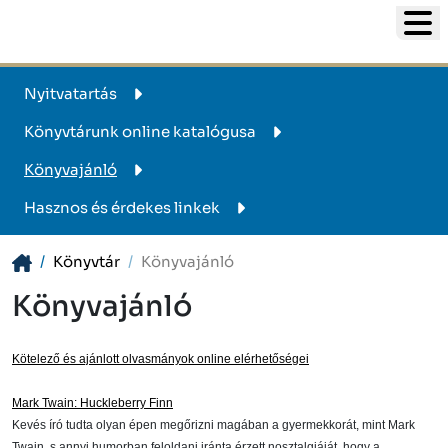
Nyitvatartás
Könyvtárunk online katalógusa
Könyvajánló
Hasznos és érdekes linkek
Könyvtár
Könyvajánló
Könyvajánló
Kötelező és ajánlott olvasmányok online elérhetőségei
Mark Twain: Huckleberry Finn
Kevés író tudta olyan épen megőrizni magában a gyermekkorát, mint Mark
Twain, s annyi humorban feloldani iránta érzett nosztalgiáját, hogy a