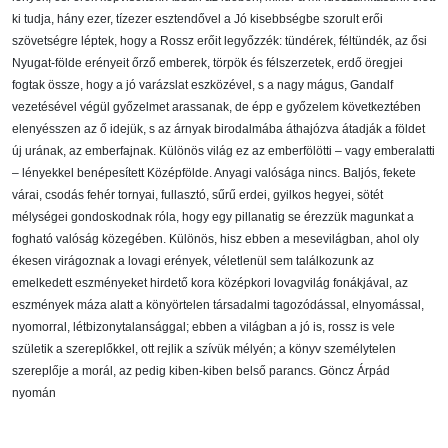
ki tudja, hány ezer, tízezer esztendővel a Jó kisebbségbe szorult erői
szövetségre léptek, hogy a Rossz erőit legyőzzék: tündérek, féltündék, az ősi
Nyugat-földe erényeit őrző emberek, törpök és félszerzetek, erdő öregjei
fogtak össze, hogy a jó varázslat eszközével, s a nagy mágus, Gandalf
vezetésével végül győzelmet arassanak, de épp e győzelem következtében
elenyésszen az ő idejük, s az árnyak birodalmába áthajózva átadják a földet
új urának, az emberfajnak. Különös világ ez az emberfölötti – vagy emberalatti
– lényekkel benépesített Középfölde. Anyagi valósága nincs. Baljós, fekete
várai, csodás fehér tornyai, fullasztó, sűrű erdei, gyilkos hegyei, sötét
mélységei gondoskodnak róla, hogy egy pillanatig se érezzük magunkat a
fogható valóság közegében. Különös, hisz ebben a mesevilágban, ahol oly
ékesen virágoznak a lovagi erények, véletlenül sem találkozunk az
emelkedett eszményeket hirdető kora középkori lovagvilág fonákjával, az
eszmények máza alatt a könyörtelen társadalmi tagozódással, elnyomással,
nyomorral, létbizonytalansággal; ebben a világban a jó is, rossz is vele
születik a szereplőkkel, ott rejlik a szívük mélyén; a könyv személytelen
szereplője a morál, az pedig kiben-kiben belső parancs. Göncz Árpád
nyomán