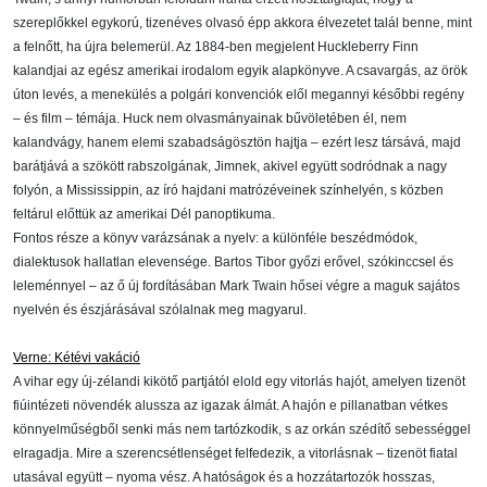
szereplőkkel egykorú, tizenéves olvasó épp akkora élvezetet talál benne, mint
a felnőtt, ha újra belemerül. Az 1884-ben megjelent Huckleberry Finn
kalandjai az egész amerikai irodalom egyik alapkönyve. A csavargás, az örök
úton levés, a menekülés a polgári konvenciók elől megannyi későbbi regény
– és film – témája. Huck nem olvasmányainak bűvöletében él, nem
kalandvágy, hanem elemi szabadságösztön hajtja – ezért lesz társává, majd
barátjává a szökött rabszolgának, Jimnek, akivel együtt sodródnak a nagy
folyón, a Mississippin, az író hajdani matrózéveinek színhelyén, s közben
feltárul előttük az amerikai Dél panoptikuma.
Fontos része a könyv varázsának a nyelv: a különféle beszédmódok,
dialektusok hallatlan elevensége. Bartos Tibor győzi erővel, szókinccsel és
leleménnyel – az ő új fordításában Mark Twain hősei végre a maguk sajátos
nyelvén és észjárásával szólalnak meg magyarul.
Verne: Kétévi vakáció
A vihar egy új-zélandi kikötő partjától elold egy vitorlás hajót, amelyen tizenöt
fiúintézeti növendék alussza az igazak álmát. A hajón e pillanatban vétkes
könnyelműségből senki más nem tartózkodik, s az orkán szédítő sebességgel
elragadja. Mire a szerencsétlenséget felfedezik, a vitorlásnak – tizenöt fiatal
utasával együtt – nyoma vész. A hatóságok és a hozzátartozók hosszas,