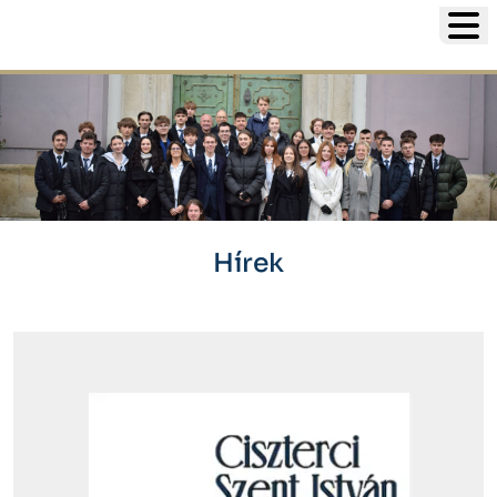
Ciszterci Szent István Gimnáz
Slider
Hírek