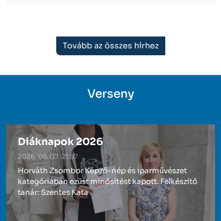
Hírek gomb
Tovább az összes hírhez
Verseny
Diáknapok 2026
2026. 05. 07. 21:57
Horváth Zsombor Képző-nép és iparművészet
kategóriában ezüst minősítést kapott. Felkészítő
tanár: Szentes Kata