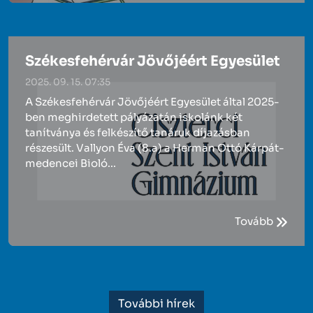
Székesfehérvár Jövőjéért Egyesület
2025. 09. 15. 07:35
A Székesfehérvár Jövőjéért Egyesület által 2025-
ben meghirdetett pályázatán iskolánk két
tanítványa és felkészítő tanáruk díjazásban
részesült. Vallyon Éva (8.a) a Herman Ottó Kárpát-
medencei Bioló...
Tovább
További hírek