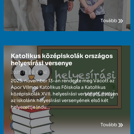
Tovább
Katolikus középiskolák országos
helyesírási versenye
2025. 12. 02. 09:42
2025. november 13-án rendezte meg Vácott az
Apor Vilmos Katolikus Főiskola a Katolikus
középiskolák XVII. helyesírási versenyét, melyen
az iskolánk helyesírási versenyének első két
helyezettje indu...
Tovább