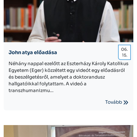
06.
John atya előadása
15.
Néhány nappal ezelőtt az Eszterházy Károly Katolikus
Egyetem (Eger) közzétett egy videót egy előadásról
és beszélgetésről, amelyet a doktorandusz
hallgatóikkal folytattam. A videó a
transzhumanizmu...
Tovább