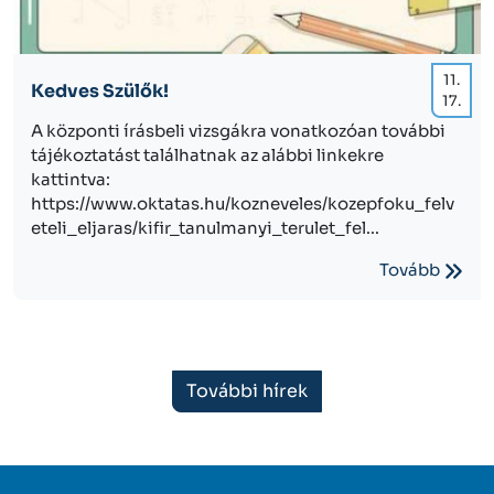
11.
Kedves Szülők!
17.
A központi írásbeli vizsgákra vonatkozóan további
tájékoztatást találhatnak az alábbi linkekre
kattintva:
https://www.oktatas.hu/kozneveles/kozepfoku_felv
eteli_eljaras/kifir_tanulmanyi_terulet_fel...
Tovább
További hírek