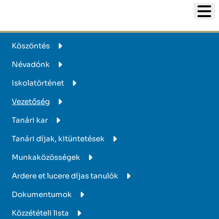
Köszöntés
Névadónk
Iskolatörténet
Vezetőség
Tanári kar
Tanári díjak, kitüntetések
Munkaközösségek
Ardere et lucere díjas tanulók
Dokumentumok
Közzétételi lista