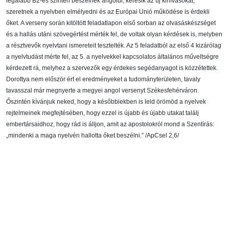
legalább B2-es szinten beszélnek angolul, keresik az új kihívásokat,
szeretnek a nyelvben elmélyedni és az Európai Unió működése is érdekli
őket. A verseny során kitöltött feladatlapon első sorban az olvasáskészséget
és a hallás utáni szövegértést mérték fel, de voltak olyan kérdések is, melyben
a résztvevők nyelvtani ismereteit tesztelték. Az 5 feladatból az első 4 kizárólag
a nyelvtudást mérte fel, az 5. a nyelvekkel kapcsolatos általános műveltségre
kérdezett rá, melyhez a szervezők egy érdekes segédanyagot is közzétettek.
Dorottya nem először ért el eredményeket a tudományterületen, tavaly
tavasszal már megnyerte a megyei angol versenyt Székesfehérváron.
Őszintén kívánjuk neked, hogy a későbbiekben is leld örömöd a nyelvek
rejtelmeinek megfejtésében, hogy ezzel is újabb és újabb utakat találj
embertársaidhoz, hogy rád is álljon, amit az apostolokról mond a Szentírás:
„mindenki a maga nyelvén hallotta őket beszélni.” /ApCsel 2,6/