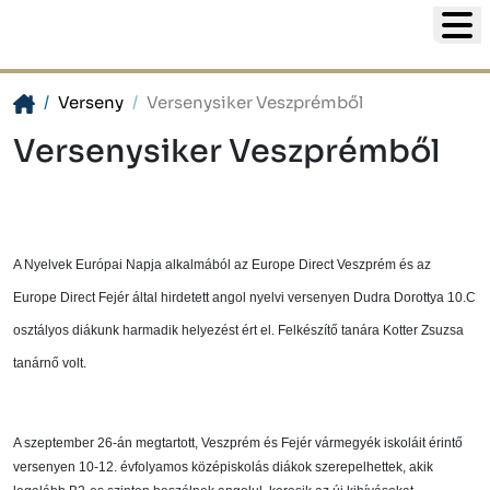
Verseny
Versenysiker Veszprémből
Versenysiker Veszprémből
A Nyelvek Európai Napja alkalmából az Europe Direct Veszprém és az
Europe Direct Fejér által hirdetett angol nyelvi versenyen
Dudra Dorottya
10.C
osztályos diákunk harmadik helyezést ért el. Felkészítő tanára Kotter Zsuzsa
tanárnő volt.
A szeptember 26-án megtartott, Veszprém és Fejér vármegyék iskoláit érintő
versenyen 10-12. évfolyamos középiskolás diákok szerepelhettek, akik