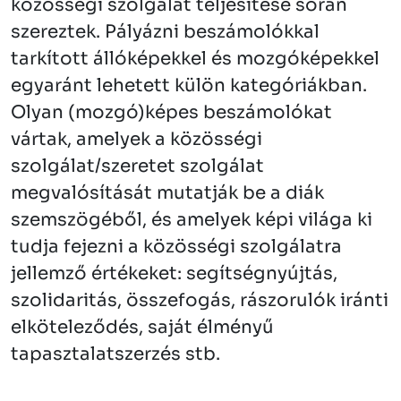
közösségi szolgálat teljesítése során
szereztek. Pályázni beszámolókkal
tarkított állóképekkel és mozgóképekkel
egyaránt lehetett külön kategóriákban.
Olyan (mozgó)képes beszámolókat
vártak, amelyek a közösségi
szolgálat/szeretet szolgálat
megvalósítását mutatják be a diák
szemszögéből, és amelyek képi világa ki
tudja fejezni a közösségi szolgálatra
jellemző értékeket: segítségnyújtás,
szolidaritás, összefogás, rászorulók iránti
elköteleződés, saját élményű
tapasztalatszerzés stb.