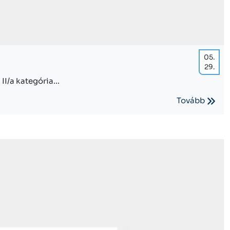
05.
29.
I/a kategória...
Tovább