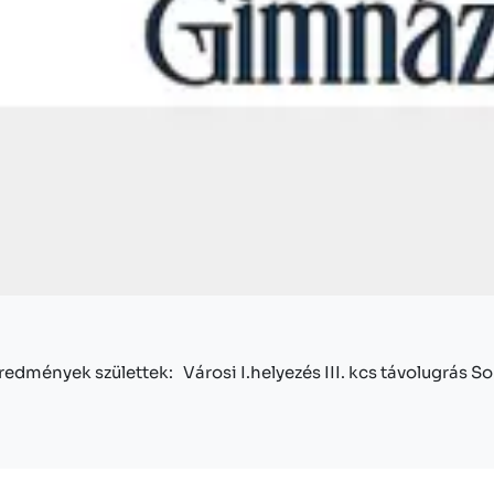
redmények születtek: Városi I.helyezés III. kcs távolugrás So