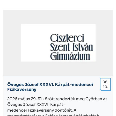
06.
Öveges József XXXVI. Kárpát-medencei
10.
Fizikaverseny
2026 május 29-31 között rendezték meg Győrben az
Öveges József XXXVI. Kárpát-
medencei Fizikaverseny döntőjét. A
megmérettetésre a Fejér Vármegyéből iskolánk