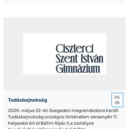
05.
Tudásbajnokság
28.
2026. május 22-én Szegeden megrendezésre került
Tudásbajnokság országos történelem versenyén 11.
helyezést ért el Bálint Alpár 5.a osztályos