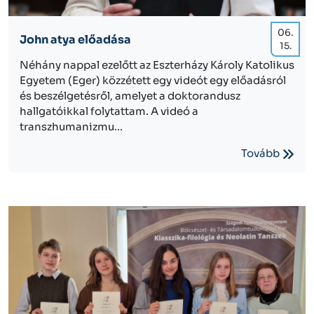
06.
John atya előadása
15.
Néhány nappal ezelőtt az Eszterházy Károly Katolikus
Egyetem (Eger) közzétett egy videót egy előadásról
és beszélgetésről, amelyet a doktorandusz
hallgatóikkal folytattam. A videó a
transzhumanizmu...
Tovább