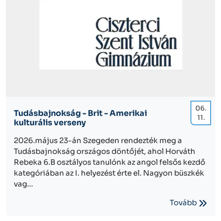
06.
Tudásbajnokság - Brit - Amerikai
11.
kulturális verseny
2026.május 23-án Szegeden rendezték meg a
Tudásbajnokság országos döntőjét, ahol Horváth
Rebeka 6.B osztályos tanulónk az angol felsős kezdő
kategóriában az I. helyezést érte el. Nagyon büszkék
vag...
Tovább