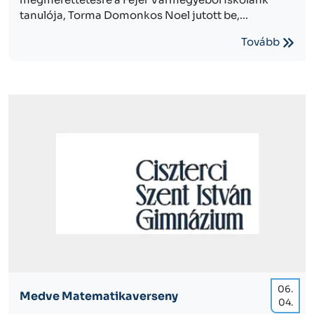
tanulója, Torma Domonkos Noel jutott be,...
Tovább
06.
Medve Matematikaverseny
04.